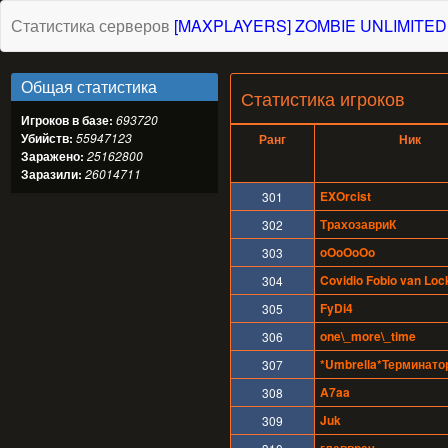
Статистика серверов
[MAXPLAYERS] ZOMBIE UNLIMITED
Общая статистика
Статистика игроков
Игроков в базе:
693720
Убийств:
55947123
Ранг
Ник
Заражено:
25162800
Заразили:
26014711
EXOrcist
301
ТрахозавриК
302
oOoOoOo
303
Covidio Fobio van Lo
304
FyDi4
305
one\_more\_time
306
*Umbrella*Терминато
307
A7aa
308
Juk
309