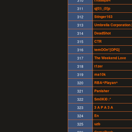
главврач
310
q[0)\_(0]p
311
Stinger163
312
Umbrella Corporation 
313
DeadShot
314
CTR
315
temOOn*[OPG]
316
The Weekend Love
317
t1zer
318
ma10k
319
RBA^Playan^
320
Panisher
321
Sm0Kl0 :*
322
3 A P A 3 A
323
En
324
uzb
325