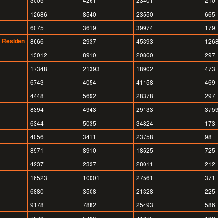
3005
4261
23401
210
12686
8540
23550
665
6075
3619
39974
179
| Residen
8666
2937
45393
126
13012
8910
20860
297
17348
21393
18902
473
6743
4054
41158
469
4448
5692
28378
297
8394
4943
29133
375
6344
5035
34824
173
4056
3411
23758
98
8971
8910
18525
725
4237
2337
28011
212
16523
10001
27561
371
6880
3508
21328
225
9178
7882
25493
586