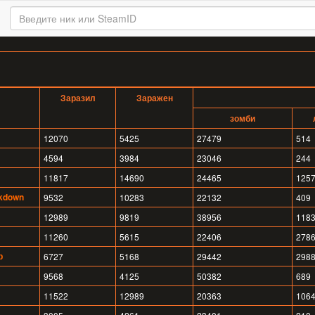
Заразил
Заражен
зомби
12070
5425
27479
514
4594
3984
23046
244
11817
14690
24465
125
ckdown
9532
10283
22132
409
12989
9819
38956
118
11260
5615
22406
278
р
6727
5168
29442
298
9568
4125
50382
689
11522
12989
20363
106