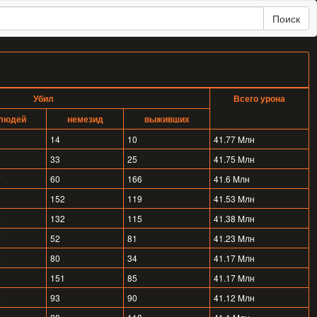
Поиск
Убил
Всего урона
людей
немезид
выживших
14
10
41.77 Mлн
33
25
41.75 Mлн
7
60
166
41.6 Mлн
152
119
41.53 Mлн
3
132
115
41.38 Mлн
6
52
81
41.23 Mлн
8
80
34
41.17 Mлн
151
85
41.17 Mлн
4
93
90
41.12 Mлн