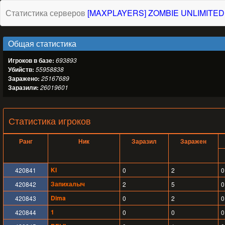
Статистика серверов
[MAXPLAYERS] ZOMBIE UNLIMITED
Общая статистика
Игроков в базе:
693893
Убийств:
55958838
Заражено:
25167689
Заразили:
26019601
Статистика игроков
Ранг
Ник
Заразил
Заражен
KI
420841
0
2
0
Запихалыч
420842
2
5
0
Dima
420843
0
2
0
1
420844
0
0
0