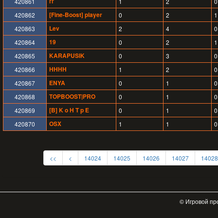
гг
420861
1
2
0
[Fine-Boost] player
420862
0
2
1
Lev
420863
2
4
0
19
420864
0
2
1
KARAPUSIK
420865
0
3
0
HHHH
420866
1
2
0
ENYA
420867
0
1
0
TOPBOOST|PRO
420868
0
1
0
[B] K o H T p E
420869
0
1
0
OSX
420870
1
1
0
<<
<
14024
14025
14026
14027
14028
© Игровой пр