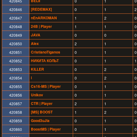
BELII
420845
0
1
0
[REDEMAX]
420846
0
1
2
nEnARKOMAN
420847
1
2
0
24B | Player
420848
1
1
0
JAVA
420849
0
0
0
Alex
420850
2
1
0
CristianoTiganos
420851
0
1
0
НИКИТА КОЛЬТ
420852
0
1
1
KILLER
420853
0
2
0
l
420854
0
2
0
Cs16-MS | Player
420855
0
1
0
Unikov
420856
0
1
0
CTR | Player
420857
2
1
0
[MS] BOOST
420858
1
2
0
Good3uJla
420859
0
1
0
BoostMS | Player
420860
0
1
0