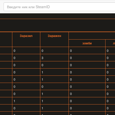
Заразил
Заражен
зомби
л
0
0
0
0
0
3
0
0
0
0
0
0
0
1
0
0
0
1
0
0
0
0
0
0
0
1
0
0
1
1
0
0
0
1
0
0