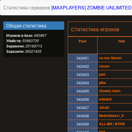
Статистика серверов
[MAXPLAYERS] ZOMBIE UNLIMITED
Общая статистика
Статистика игроков
Игроков в базе:
693967
Убийств:
55963735
Ранг
Ник
Заражено:
25169713
Заразили:
26021625
cs-ms Gamer
543451
vovan
543452
patt
543453
pika
543454
(Soski) chert
543455
adadad
543456
JaiJai
543457
Nedvizhaev\_9
543458
ALL-MS | BOSS
543459