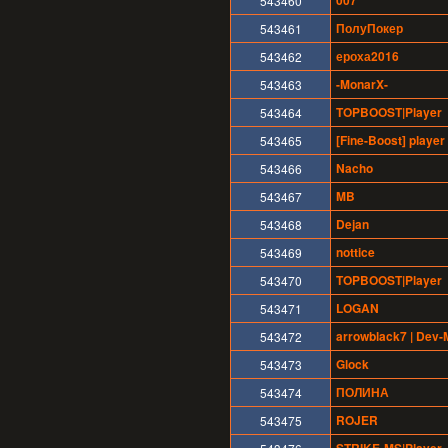
007
543460
ПолуПокер
543461
ероха2016
543462
-MonarX-
543463
TOPBOOST|Player
543464
[Fine-Boost] player
543465
Nacho
543466
MB
543467
Dejan
543468
nottice
543469
TOPBOOST|Player
543470
LOGAN
543471
arrowblack7 | Dev
543472
Glock
543473
ПОЛИНА
543474
ROJER
543475