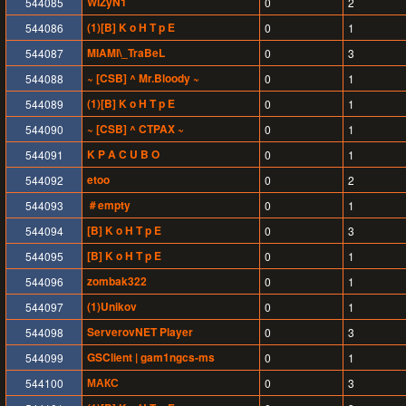
WiZyN1
544085
0
2
(1)[B] K o H T p E
544086
0
1
MIAMI\_TraBeL
544087
0
3
~ [CSB] ^ Mr.Bloody ~
544088
0
1
(1)[B] K o H T p E
544089
0
1
~ [CSB] ^ CTPAX ~
544090
0
1
K P A C U B O
544091
0
1
etoo
544092
0
2
＃empty
544093
0
1
[B] K o H T p E
544094
0
3
[B] K o H T p E
544095
0
1
zombak322
544096
0
1
(1)Unikov
544097
0
1
ServerovNET Player
544098
0
3
GSClient | gam1ngcs-ms
544099
0
1
МАКС
544100
0
3