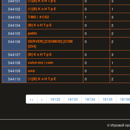
(1)[B] K o H T p E
544101
0
3
(1)[B] K o H T p E
544102
0
1
T-MS | ＃CS2
544103
1
3
[B] K o H T p E
544104
0
2
pablo
544105
0
2
SERVER[.]CSOMOD[.]COM
544106
0
2
[254]
[B] K o H T p E
544107
0
3
vаlve-ms | сom
544108
0
1
шер
544109
0
0
(1)[B] K o H T p E
544110
0
2
<<
<
18132
18133
18134
18135
18136
© Игровой пр