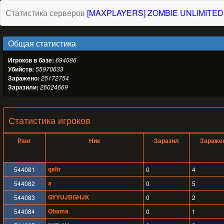
Статистика серверов
[MAXPLAYERS] ZOMBIE UNLIMITED
Общая статистика
Игроков в базе:
694086
Убийств:
55970633
Заражено:
25172754
Заразили:
26024669
Статистика игроков
Ранг
Ник
Заразил
Зараже
qaltr
544081
0
4
a
544082
0
5
GYYUJBGHJK
544083
0
2
Obama
544084
0
1