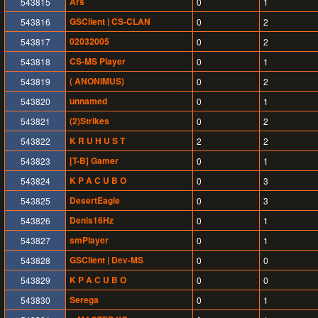
Ars
543815
0
1
GSClient | CS-CLAN
543816
0
2
02032005
543817
0
2
CS-MS Player
543818
0
1
( ANONIMUS)
543819
0
2
unnamed
543820
0
1
(2)Strikes
543821
0
2
K R U H U S T
543822
2
2
[T-B] Gamer
543823
0
1
K P A C U B O
543824
0
3
DesertEagle
543825
0
3
Denis16Hz
543826
0
1
smPlayer
543827
0
1
GSClient | Dev-MS
543828
0
0
K P A C U B O
543829
0
0
Serega
543830
0
1