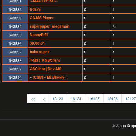
-=MACTEP KC=-
543831
0
1
frdavs
543832
0
1
CS-MS Player
543833
0
1
superpuper_megaman
543834
0
3
NonnyEIEI
543835
0
1
00:00:01
543836
0
1
baha super
543837
0
1
T-MS | ＃GSClient
543838
0
1
GSClient | Dev-MS
543839
0
1
~ [CSB] ^ Mr.Bloody ~
543840
0
1
<<
<
18123
18124
18125
18126
18127
© Игровой пр