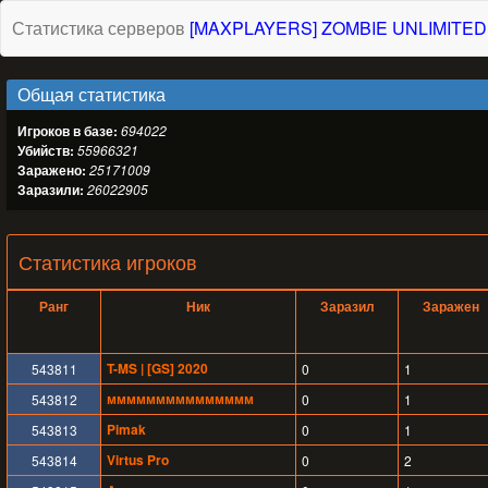
Статистика серверов
[MAXPLAYERS] ZOMBIE UNLIMITED
Общая статистика
Игроков в базе:
694022
Убийств:
55966321
Заражено:
25171009
Заразили:
26022905
Статистика игроков
Ранг
Ник
Заразил
Заражен
T-MS | [GS] 2020
543811
0
1
ммммммммммммммм
543812
0
1
Pimak
543813
0
1
Virtus Pro
543814
0
2