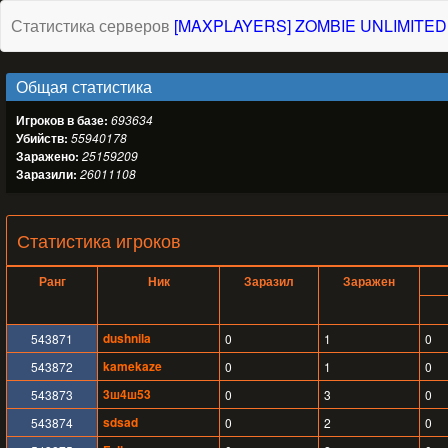
Статистика серверов
[MAXPLAYERS] ZOMBIE UNLIMITED
Общая статистика
Игроков в базе:
693634
Убийств:
55940178
Заражено:
25159209
Заразили:
26011108
Статистика игроков
Ранг
Ник
Заразил
Заражен
dushnila
543871
0
1
0
kamekaze
543872
0
1
0
3ш4ш53
543873
0
3
0
sdsad
543874
0
2
0