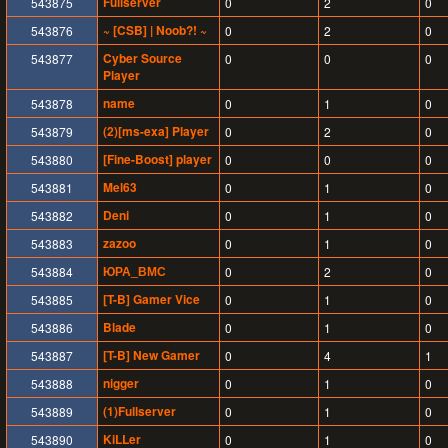
Fullserver
543875
0
2
0
~ [CSB] | Noob?! ~
543876
0
2
0
Cyber Source
543877
0
0
0
Player
name
543878
0
1
0
(2)[ms-exa] Player
543879
0
2
0
[Fine-Boost] player
543880
0
0
0
Mel63
543881
0
1
0
Deni
543882
0
1
0
zazoo
543883
0
1
0
ЮРА_ВМС
543884
0
2
0
[T-B] Gamer Vice
543885
0
1
0
Blade
543886
0
1
0
[T-B] New Gamer
543887
0
4
1
nigger
543888
0
1
0
(1)Fullserver
543889
0
1
0
KiLLer
543890
0
1
0