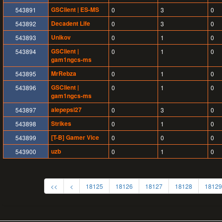
GSClient | ES-MS
543891
0
3
0
Decadent Life
543892
0
3
0
Unikov
543893
0
1
0
GSClient |
543894
0
1
0
gam1ngcs-ms
MrRebza
543895
0
1
0
GSClient |
543896
0
1
0
gam1ngcs-ms
alepepsi27
543897
0
3
0
Strikes
543898
0
1
0
[T-B] Gamer Vice
543899
0
0
0
uzb
543900
0
1
0
<<
<
18125
18126
18127
18128
18129